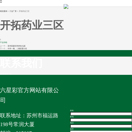
项目案例
>
工业厂房
>
开拓药业三区
开拓药业三区
开拓药业三区
1
产品详细
上一个：
苏州高新区和祥幼儿园
下一个：
中环一期、二期安置小区
联系我们
CONTACT US
六星彩官方网站有限公
司
姓名
联系地址：
苏州市福运路
邮箱
198
号常润大厦
电话
留言