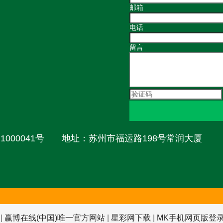
邮箱
电话
留言
11000041号
地址：苏州市福运路198号常润大厦
|
赢博在线(中国)唯一官方网站
|
星彩网下载
|
MK手机网页版登