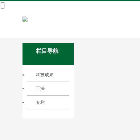
栏目导航
科技成果
工法
专利