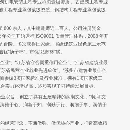
筑机电安装工程专业承包壹级资质 、古建筑工程专业
施工程专业承包贰级资质、钢结构工程专业承包贰级
800 余人，其中建造师近二百人。公司注册资金
公司开始运行 ISO9001 质量管理体系，2008 年开
的台阶。多次获得国家级、省级建筑业绿色施工示范
“扬子杯”、市优“姑苏杯”奖。
业”、“江苏省守合同重信用企业”、“江苏省建筑业最
“江苏省民营企业就业先进单位”、“苏州市建筑业最佳企
司主编参编3项国家标准及行业标准，拥有1项国家级工
业综合实力逐渐提高，逐步实现了可持续发展目标。
业宗旨，创立了具有五建精神的润润文化，“润润”文
是润德于心、润新于知、润勤于行、润细于事、润情于
先”的经营理念，不断做强、做优核心产业，打造高效精