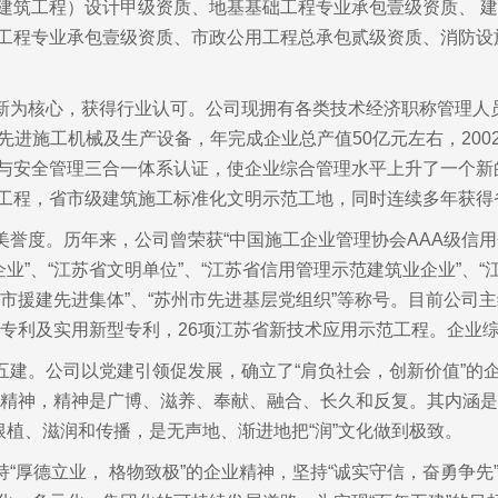
建筑工程）设计甲级资质、地基基础工程专业承包壹级资质、 建
工程专业承包壹级资质、市政公用工程总承包贰级资质、消防设
新为核心，获得行业认可。公司现拥有各类技术经济职称管理人员 
型先进施工机械及生产设备，年完成企业总产值50亿元左右，2002 年
与安全管理三合一体系认证，使企业综合管理水平上升了一个新
工程，省市级建筑施工标准化文明示范工地，同时连续多年获得省优
誉度。历年来，公司曾荣获“中国施工企业管理协会AAA级信用企
企业”、“江苏省文明单位”、“江苏省信用管理示范建筑业企业”、
苏州市援建先进集体”、“苏州市先进基层党组织”等称号。目前公
发明专利及实用新型专利，26项江苏省新技术应用示范工程。企
五建。公司以党建引领促发展，确立了“肩负社会，创新价值”的企
文化的精神，精神是广博、滋养、奉献、融合、长久和反复。其内涵
根植、滋润和传播，是无声地、渐进地把“润”文化做到极致。
“厚德立业， 格物致极”的企业精神，坚持“诚实守信，奋勇争