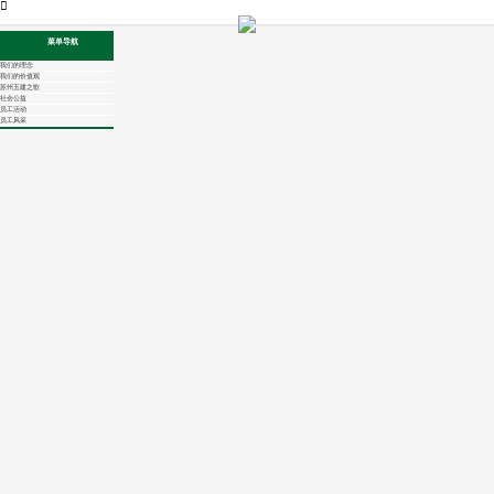
菜单导航
我们的理念
我们的价值观
苏州五建之歌
社会公益
员工活动
员工风采