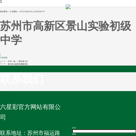
项目案例
>
公共建筑
>
苏州市高新区景山实验初级中学
苏州市高新区景山实验
苏州市高新区景山实验初级
初级中学
中学
1
产品详细
上一个：
中环一期、二期安置小区
下一个：
新浒幼儿园异地重建项目
联系我们
CONTACT US
六星彩官方网站有限公
司
姓名
联系地址：
苏州市福运路
邮箱