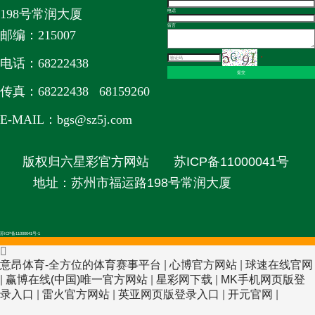
198
号常润大厦
电话
留言
邮编：215007
*
电话：68222438
提交
传真：68222438 68159260
E-MAIL
：
bgs@sz5j.com
版权归六星彩官方网站
苏ICP备11000041号
地址：苏州市福运路198号常润大厦
苏ICP备11000041号-1
TOP
意昂体育-全方位的体育赛事平台
|
心博官方网站
|
球速在线官网
|
赢博在线(中国)唯一官方网站
|
星彩网下载
|
MK手机网页版登
录入口
|
雷火官方网站
|
英亚网页版登录入口
|
开元官网
|