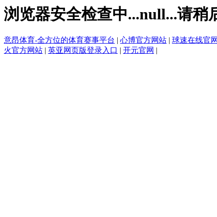
浏览器安全检查中...null...请稍
意昂体育-全方位的体育赛事平台
|
心博官方网站
|
球速在线官
火官方网站
|
英亚网页版登录入口
|
开元官网
|