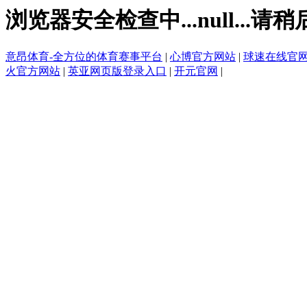
浏览器安全检查中...null...请稍
意昂体育-全方位的体育赛事平台
|
心博官方网站
|
球速在线官
火官方网站
|
英亚网页版登录入口
|
开元官网
|